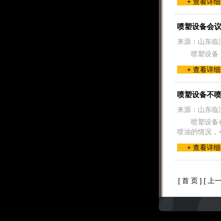
+ 查看详细
喷塑设备会
来源：山东临
喷塑设备
+ 查看详细
喷塑设备不
来源：山东临
喷塑设备
喷油的情况，
+ 查看详细
[ 首 页 ]
[ 上一