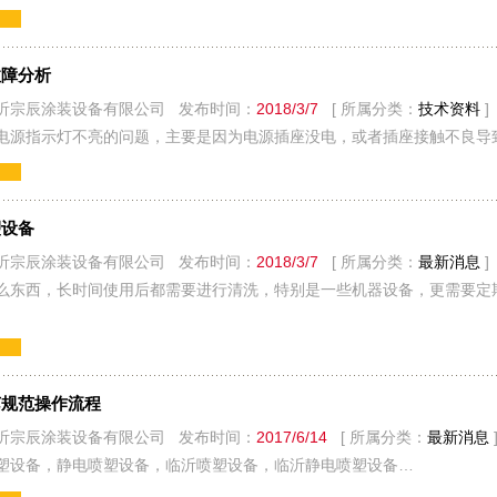
故障分析
沂宗辰涂装设备有限公司 发布时间：
2018/3/7
[ 所属分类：
技术资料
]
电源指示灯不亮的问题，主要是因为电源插座没电，或者插座接触不良导
塑设备
沂宗辰涂装设备有限公司 发布时间：
2018/3/7
[ 所属分类：
最新消息
]
么东西，长时间使用后都需要进行清洗，特别是一些机器设备，更需要定
艺规范操作流程
沂宗辰涂装设备有限公司 发布时间：
2017/6/14
[ 所属分类：
最新消息
塑设备，静电喷塑设备，临沂喷塑设备，临沂静电喷塑设备…