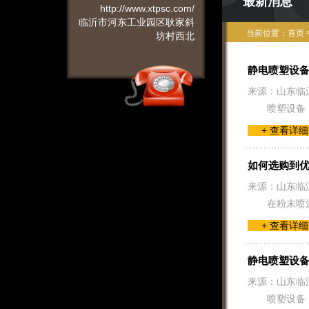
最新消息
http://www.xtpsc.com/
临沂市河东工业园区耿家斜
当前位置：
首页
坊村西北
静电喷塑设
来源：山东临
喷塑设备
+ 查看详细
如何选购到
来源：山东临
在粉末喷
+ 查看详细
静电喷塑设
来源：山东临
喷塑设备