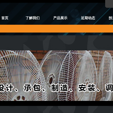
首页
了解我们
产品展示
近期动态
技