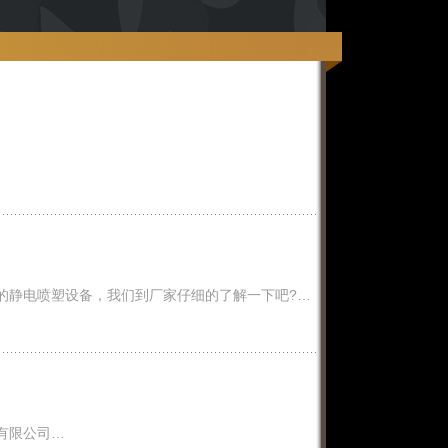
]
的静电喷塑设备，我们到厂家仔细的了解一下吧?…
]
有限公司…