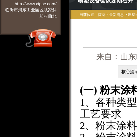
喷塑设备会议如期召开
http://www.xtpsc.com/
临沂市河东工业园区耿家斜
当前位置：
首页
>
最新消息
>
喷塑
坊村西北
来自：山东
核心提
(
一
)
粉末涂
1
、
各种类型
工艺要求
2
、
粉末涂料