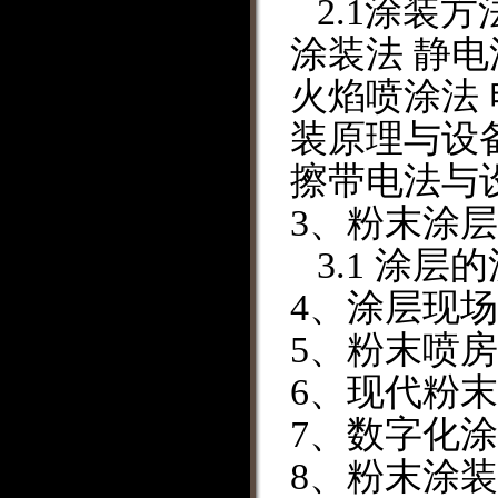
2.1
涂装方
涂装法
静电
火焰喷涂法
装原理与设
擦带电法与
3
、
粉末涂层
3
.
1
涂层的
4
、
涂层现场
5
、
粉末喷房
6
、
现代粉末
7
、
数字化涂
8
、
粉末涂装