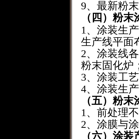
9
、
最新
粉末
（四）
粉末
1
、
涂装生产
生产线平面
2
、
涂装线各
粉末固化炉
3
、
涂装工艺
4
、
涂装生产
（
五）粉末
1
、
前处理不
2
、
涂膜与涂
（六）
涂装