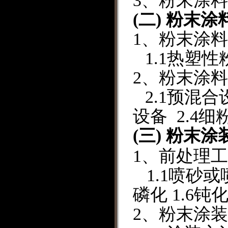
3
、
粉末涂料
(
二
)
粉末涂
1
、
粉末涂料
1.1
热塑性
2
、
粉末涂料
2.1
预混合
设备
2.4
细
(
三
)
粉末涂
1
、
前处理工
1.1
喷砂或
磷化
1.6
钝
2
、
粉末涂装