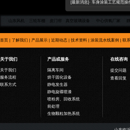
[
最新消息
]·
车身涂装工艺规范操
山东风机
三轮车棚
皮门帘
真空玻璃设备
中心供氧厂家
首页
|
了解我们
|
产品展示
|
近期动态
|
技术资料
|
涂装流水线案例
|
联
关于我们
产品或服务
在线咨询
关于我们
隔离车间
提交问题
服务流程
烘干固化设备
查看回复
联系方式
静电发生器
静电旋碟喷漆
喷粉房、回收系统
前处理
生物颗粒加热系统
山东临