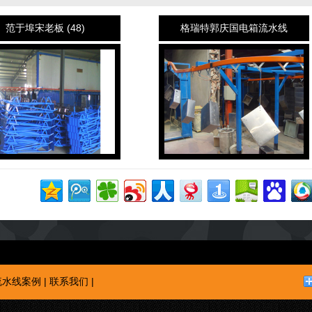
范于埠宋老板 (48)
格瑞特郭庆国电箱流水线
流水线案例
|
联系我们
|