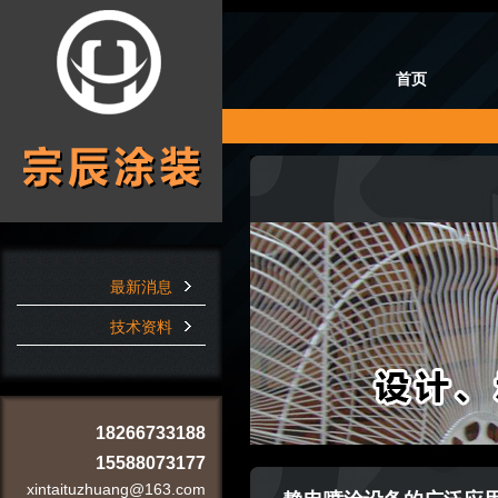
首页
最新消息
技术资料
18266733188
15588073177
xintaituzhuang@163.com