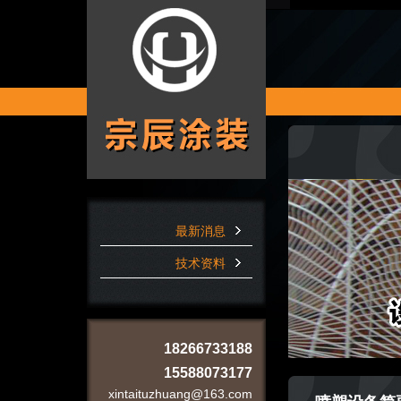
最新消息
技术资料
18266733188
15588073177
xintaituzhuang@163.com